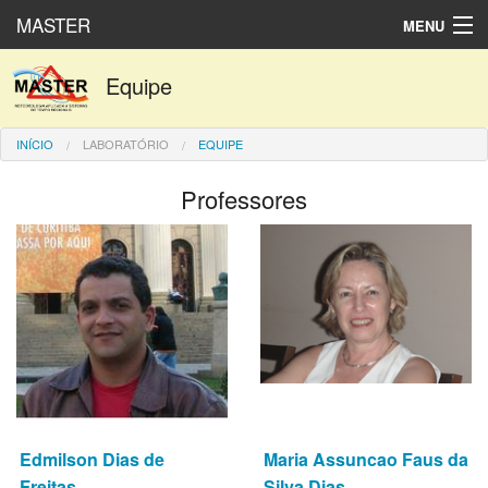
MASTER
MENU
Produtos numéricos
Equipe
Dados observados
INÍCIO
LABORATÓRIO
EQUIPE
Laboratório
Professores
English
Español
Edmilson Dias de
Maria Assuncao Faus da
Freitas
Silva Dias