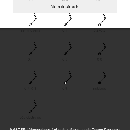
Nebulosidade
sem nuvens
0,1
0,2–0,3
0,4
0,5
0,6
0,7–0,8
0,9
nublado
céu obstruído
| Meteorologia Aplicada a Sistemas de Tempo Regionais
MASTER