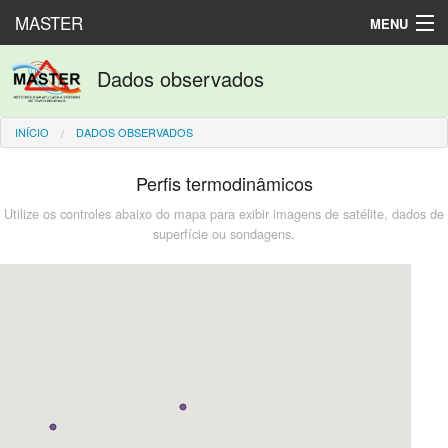
MASTER
MENU
Produtos numéricos
Dados observados
Dados observados
INÍCIO
DADOS OBSERVADOS
Laboratório
Perfis termodinâmicos
English
Utilize os controles abaixo do mapa para exibir imagens de satélite, dados de
superfície ou sondagens.
Español