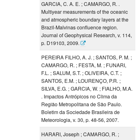
GARCIA, C. A. E. ; CAMARGO, R. .
Multiyear measurements of the oceanic
and atmospheric boundary layers at the
Brazil-Malvinas confluence region.
Journal of Geophysical Research, v. 114,
p. D19103, 2009.
PEREIRA FILHO, A. J. ; SANTOS, P. M. ;
CAMARGO, R. ; FESTA, M. ; FUNARI,
F.L. ; SALUM, S.T. ; OLIVEIRA, C.T. ;
SANTOS, E.M. ; LOURENÇO, P.R. ;
SILVA, E.G. ; GARCIA, W. ; FIALHO, M.A.
. Impactos Antrópicos no Clima da
Região Metropolitana de São Paulo.
Boletim da Sociedade Brasileira de
Meteorologia, v. 30, p. 48-56, 2007.
HARARI, Joseph ; CAMARGO, R. ;