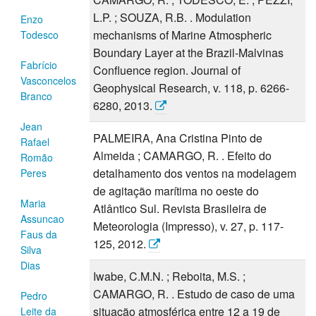
L.P. ; SOUZA, R.B. . Modulation
Enzo
mechanisms of Marine Atmospheric
Todesco
Boundary Layer at the Brazil-Malvinas
Fabrício
Confluence region. Journal of
Vasconcelos
Geophysical Research, v. 118, p. 6266-
Branco
6280, 2013.
Jean
PALMEIRA, Ana Cristina Pinto de
Rafael
Almeida ; CAMARGO, R. . Efeito do
Romão
detalhamento dos ventos na modelagem
Peres
de agitação marítima no oeste do
Maria
Atlântico Sul. Revista Brasileira de
Assuncao
Meteorologia (Impresso), v. 27, p. 117-
Faus da
125, 2012.
Silva
Dias
Iwabe, C.M.N. ; Reboita, M.S. ;
CAMARGO, R. . Estudo de caso de uma
Pedro
situação atmosférica entre 12 a 19 de
Leite da