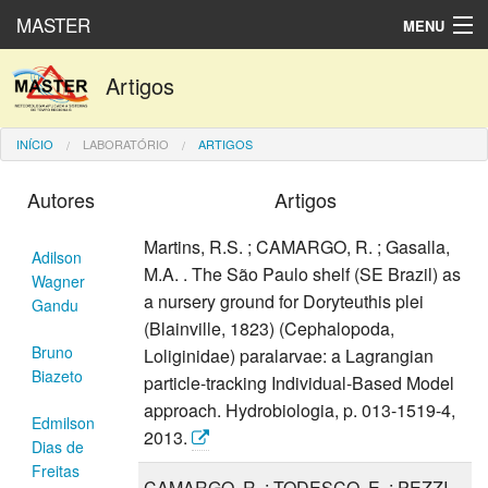
MASTER
MENU
Produtos numéricos
Artigos
Dados observados
INÍCIO
LABORATÓRIO
ARTIGOS
Laboratório
Autores
Artigos
English
Martins, R.S. ; CAMARGO, R. ; Gasalla,
Adilson
Español
M.A. . The São Paulo shelf (SE Brazil) as
Wagner
a nursery ground for Doryteuthis plei
Gandu
(Blainville, 1823) (Cephalopoda,
Bruno
Loliginidae) paralarvae: a Lagrangian
Biazeto
particle-tracking Individual-Based Model
approach. Hydrobiologia, p. 013-1519-4,
Edmilson
2013.
Dias de
Freitas
CAMARGO, R. ; TODESCO, E. ; PEZZI,