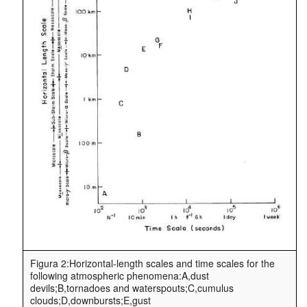
Figura 2:Horizontal-length scales and time scales for the
following atmospheric phenomena:A,dust
devils;B,tornadoes and waterspouts;C,cumulus
clouds;D,downbursts;E,gust