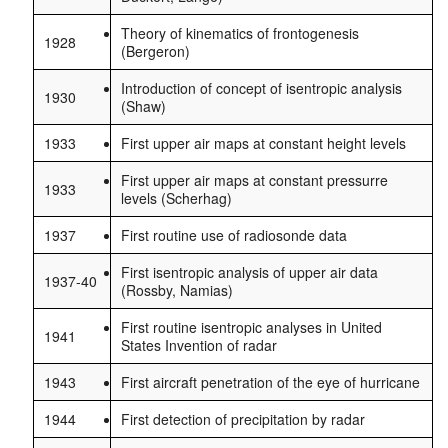
Theory of kinematics of frontogenesis
1928
(Bergeron)
Introduction of concept of isentropic analysis
1930
(Shaw)
1933
First upper air maps at constant height levels
First upper air maps at constant pressurre
1933
levels (Scherhag)
1937
First routine use of radiosonde data
First isentropic analysis of upper air data
1937-40
(Rossby, Namias)
First routine isentropic analyses in United
1941
States Invention of radar
1943
First aircraft penetration of the eye of hurricane
1944
First detection of precipitation by radar