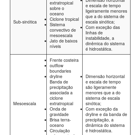
Dimensão horizontal
extratropical
e escala de tempo
sobre o
ligeiramente menores
oceano
que a do sistema de
Ciclone tropical
Sub-sinótica
escala sinótica;
Sistema
Com exceção das
convectivo de
linhas de
mesoescala
instabilidade, a
Jato de baixos
dinêmica do sistema
níveis
é hidrostática.
Frente costeira
outflow
boundaries
dryline
Dimensão horizontal
Banda de
e escala de tempo
precipitação
são ligeramente
associada a
menores que a do
ciclone
sistema de escala
Mesoescala
extratropical
sinótica;
Onda de
Com exceção da
gravidade
dryline e da banda de
Brisa terra-
precipitação, a
oceano
dinâmica do sistema
Circulação
é hidrostática.