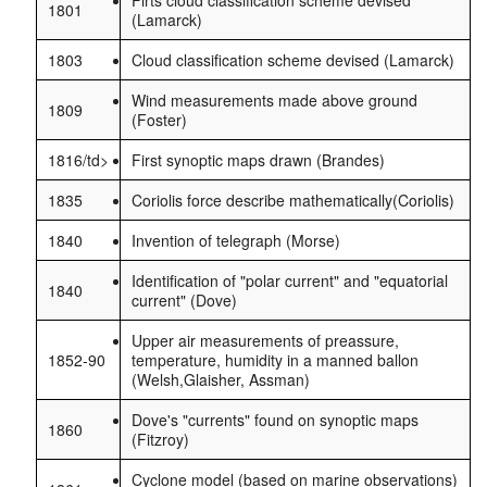
Firts cloud classification scheme devised
1801
(Lamarck)
1803
Cloud classification scheme devised (Lamarck)
Wind measurements made above ground
1809
(Foster)
1816/td>
First synoptic maps drawn (Brandes)
1835
Coriolis force describe mathematically(Coriolis)
1840
Invention of telegraph (Morse)
Identification of "polar current" and "equatorial
1840
current" (Dove)
Upper air measurements of preassure,
1852-90
temperature, humidity in a manned ballon
(Welsh,Glaisher, Assman)
Dove's "currents" found on synoptic maps
1860
(Fitzroy)
Cyclone model (based on marine observations)