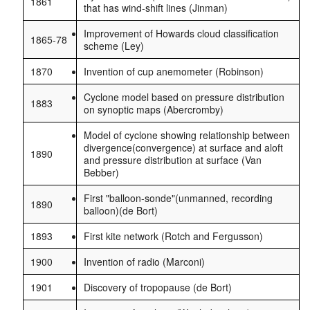
1861
that has wind-shift lines (Jinman)
Improvement of Howards cloud classification
1865-78
scheme (Ley)
1870
Invention of cup anemometer (Robinson)
Cyclone model based on pressure distribution
1883
on synoptic maps (Abercromby)
Model of cyclone showing relationship between
divergence(convergence) at surface and aloft
1890
and pressure distribution at surface (Van
Bebber)
First "balloon-sonde"(unmanned, recording
1890
balloon)(de Bort)
1893
First kite network (Rotch and Fergusson)
1900
Invention of radio (Marconi)
1901
Discovery of tropopause (de Bort)