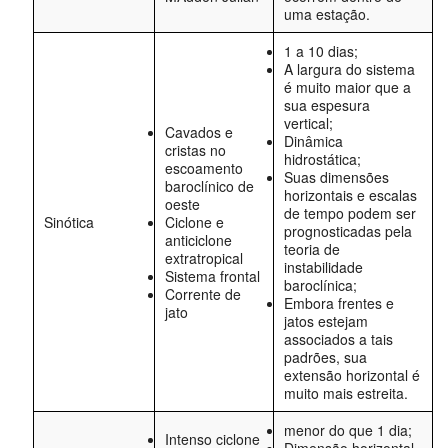
uma estação.
1 a 10 dias;
A largura do sistema
é muito maior que a
sua espesura
vertical;
Cavados e
Dinâmica
cristas no
hidrostática;
escoamento
Suas dimensões
baroclínico de
horizontais e escalas
oeste
de tempo podem ser
Sinótica
Ciclone e
prognosticadas pela
anticiclone
teoria de
extratropical
instabilidade
Sistema frontal
baroclínica;
Corrente de
Embora frentes e
jato
jatos estejam
associados a tais
padrões, sua
extensão horizontal é
muito mais estreita.
menor do que 1 dia;
Intenso ciclone