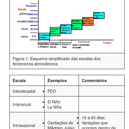
Figura 1: Esquema simplificado das escalas dos
fenômenos atmosféricos.
Escala
Exemplos
Comentários
Interdecadal
PDO
El Niño
Interanual
La Niña
15 a 60 dias;
Oscilações de
Variações que
Intrasazonal
MAdden Julian
ocorrem dentro de