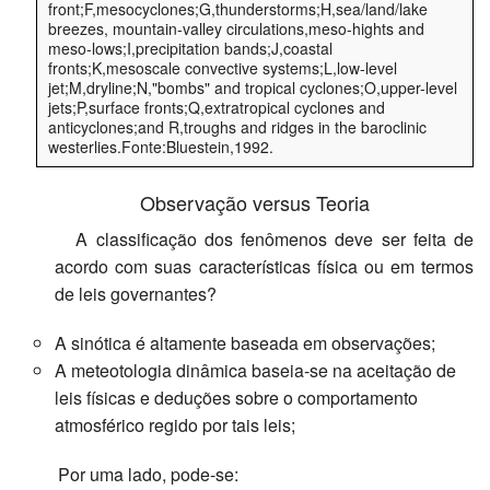
front;F,mesocyclones;G,thunderstorms;H,sea/land/lake
breezes, mountain-valley circulations,meso-hights and
meso-lows;I,precipitation bands;J,coastal
fronts;K,mesoscale convective systems;L,low-level
jet;M,dryline;N,"bombs" and tropical cyclones;O,upper-level
jets;P,surface fronts;Q,extratropical cyclones and
anticyclones;and R,troughs and ridges in the baroclinic
westerlies.Fonte:Bluestein,1992.
Observação versus Teoria
A classificação dos fenômenos deve ser feita de
acordo com suas características física ou em termos
de leis governantes?
A sinótica é altamente baseada em observações;
A meteotologia dinâmica baseia-se na aceitação de
leis físicas e deduções sobre o comportamento
atmosférico regido por tais leis;
Por uma lado, pode-se: