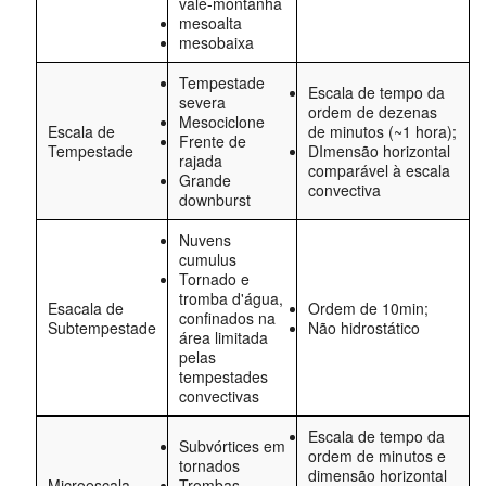
vale-montanha
mesoalta
mesobaixa
Tempestade
Escala de tempo da
severa
ordem de dezenas
Mesociclone
Escala de
de minutos (~1 hora);
Frente de
Tempestade
DImensão horizontal
rajada
comparável à escala
Grande
convectiva
downburst
Nuvens
cumulus
Tornado e
tromba d'água,
Esacala de
Ordem de 10min;
confinados na
Subtempestade
Não hidrostático
área limitada
pelas
tempestades
convectivas
Escala de tempo da
Subvórtices em
ordem de minutos e
tornados
dimensão horizontal
Microescala
Trombas