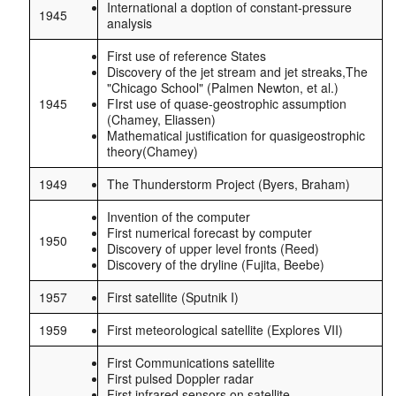
International a doption of constant-pressure
1945
analysis
First use of reference States
Discovery of the jet stream and jet streaks,The
"Chicago School" (Palmen Newton, et al.)
1945
FIrst use of quase-geostrophic assumption
(Chamey, Eliassen)
Mathematical justification for quasigeostrophic
theory(Chamey)
1949
The Thunderstorm Project (Byers, Braham)
Invention of the computer
First numerical forecast by computer
1950
Discovery of upper level fronts (Reed)
Discovery of the dryline (Fujita, Beebe)
1957
First satellite (Sputnik I)
1959
First meteorological satellite (Explores VII)
First Communications satellite
First pulsed Doppler radar
First infrared sensors on satellite