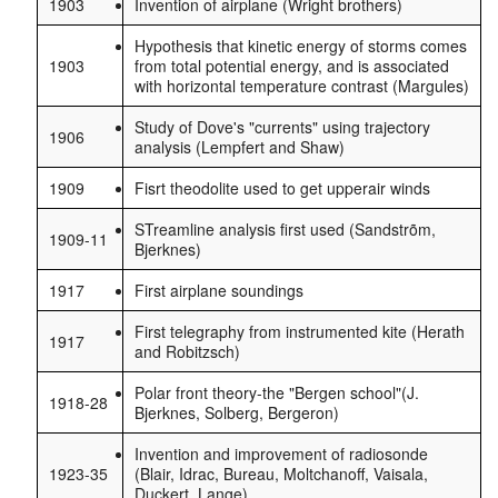
1903
Invention of airplane (Wright brothers)
Hypothesis that kinetic energy of storms comes
1903
from total potential energy, and is associated
with horizontal temperature contrast (Margules)
Study of Dove's "currents" using trajectory
1906
analysis (Lempfert and Shaw)
1909
Fisrt theodolite used to get upperair winds
STreamline analysis first used (Sandstrõm,
1909-11
Bjerknes)
1917
First airplane soundings
First telegraphy from instrumented kite (Herath
1917
and Robitzsch)
Polar front theory-the "Bergen school"(J.
1918-28
Bjerknes, Solberg, Bergeron)
Invention and improvement of radiosonde
1923-35
(Blair, Idrac, Bureau, Moltchanoff, Vaisala,
Duckert, Lange)