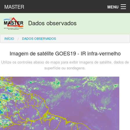
MASTER
MENU
Produtos numéricos
Dados observados
Dados observados
INÍCIO
DADOS OBSERVADOS
Laboratório
Imagem de satélite GOES19 - IR infra-vermelho
English
Utilize os controles abaixo do mapa para exibir imagens de satélite, dados de
superfície ou sondagens.
Español