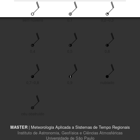
sem nuvens
0,1
0,2–0,3
0,4
0,5
0,6
0,7–0,8
0,9
nublado
céu obstruído
| Meteorologia Aplicada a Sistemas de Tempo Regionais
MASTER
Instituto de Astronomia, Geofísica e Ciências Atmosféricas
Universidade de São Paulo