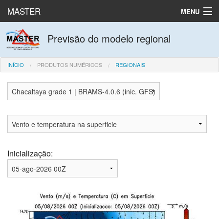
MASTER
MENU
Produtos numéricos
Previsão do modelo regional
Dados observados
INÍCIO
PRODUTOS NUMÉRICOS
REGIONAIS
Laboratório
English
Español
Inicialização: