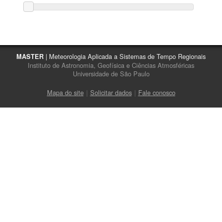
| Meteorologia Aplicada a Sistemas de Tempo Regionais
MASTER
Instituto de Astronomia, Geofísica e Ciências Atmosféricas
Universidade de São Paulo
Mapa do site
|
Solicitar dados
|
Fale conosco