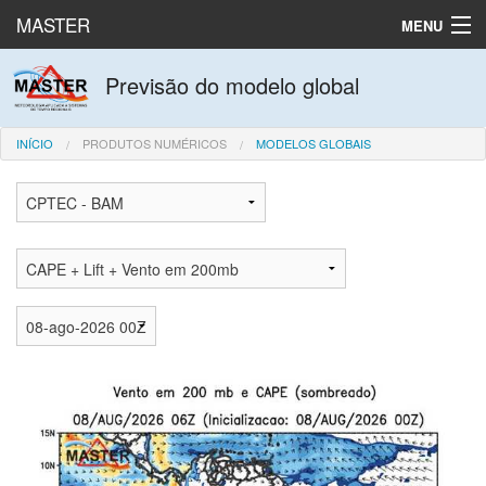
MASTER
MENU
Produtos numéricos
Previsão do modelo global
Dados observados
INÍCIO
PRODUTOS NUMÉRICOS
MODELOS GLOBAIS
Laboratório
English
Español