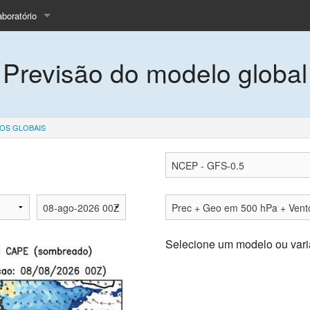
aboratório
quipe
Previsão do modelo global
nsino
cas
rojeto LBA
OS GLOBAIS
rtigos
istórico
olicitar dados
ale Conosco
Selecione um modelo ou vari