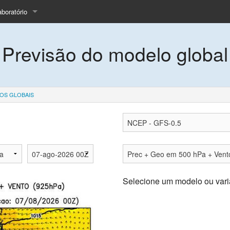
aboratório
quipe
Previsão do modelo global
nsino
cas
rojeto LBA
OS GLOBAIS
rtigos
istórico
olicitar dados
ale Conosco
Selecione um modelo ou vari