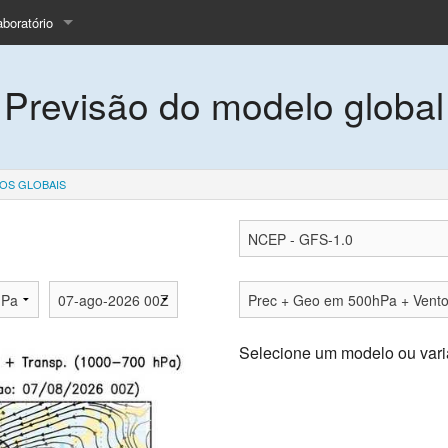
aboratório
quipe
Previsão do modelo global
nsino
cas
rojeto LBA
OS GLOBAIS
rtigos
istórico
olicitar dados
ale Conosco
Selecione um modelo ou vari