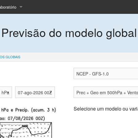
aboratório
quipe
Previsão do modelo global
nsino
cas
rojeto LBA
OS GLOBAIS
rtigos
istórico
olicitar dados
ale Conosco
Selecione um modelo ou vari